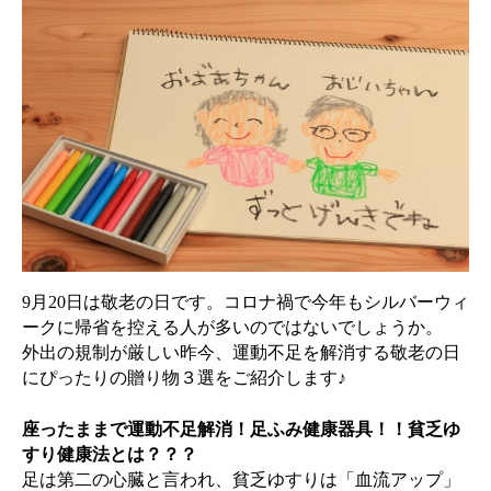
9
月
20
日は敬老の日です。コロナ禍で今年もシルバーウィ
ークに帰省を控える人が多いのではないでしょうか。
外出の規制が厳しい昨今、運動不足を解消する敬老の日
にぴったりの贈り物３選をご紹介します♪
座ったままで運動不足解消！足ふみ健康器具！！貧乏ゆ
すり健康法とは？？？
足は第二の心臓と言われ、貧乏ゆすりは「血流アップ」